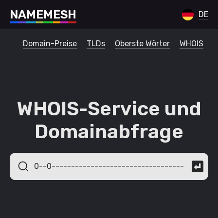
N
A
M
E
M
E
S
H
DE
Domain-Preise
TLDs
Oberste Wörter
WHOIS
WHOIS-Service und
Domainabfrage