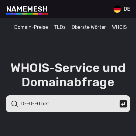
N
A
M
E
M
E
S
H
DE
Domain-Preise
TLDs
Oberste Wörter
WHOIS
WHOIS-Service und
Domainabfrage