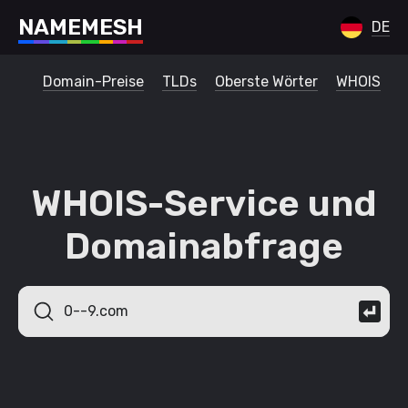
N
A
M
E
M
E
S
H
DE
Domain-Preise
TLDs
Oberste Wörter
WHOIS
WHOIS-Service und
Domainabfrage