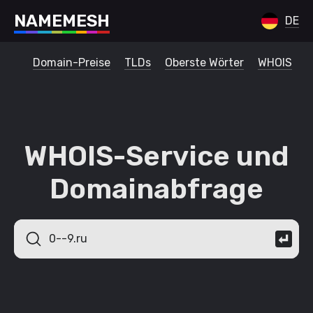
N
A
M
E
M
E
S
H
DE
Domain-Preise
TLDs
Oberste Wörter
WHOIS
WHOIS-Service und
Domainabfrage