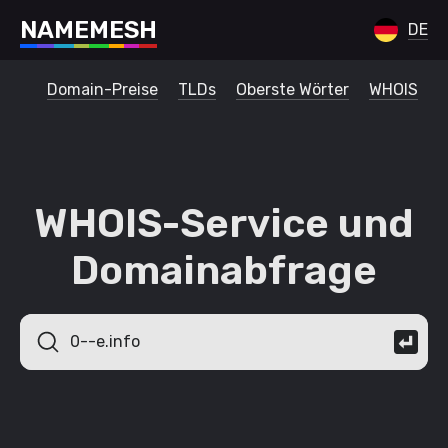
N
A
M
E
M
E
S
H
DE
Domain-Preise
TLDs
Oberste Wörter
WHOIS
WHOIS-Service und
Domainabfrage