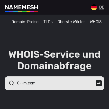
N
A
M
E
M
E
S
H
DE
Domain-Preise
TLDs
Oberste Wörter
WHOIS
WHOIS-Service und
Domainabfrage