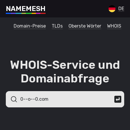
N
A
M
E
M
E
S
H
DE
Domain-Preise
TLDs
Oberste Wörter
WHOIS
WHOIS-Service und
Domainabfrage