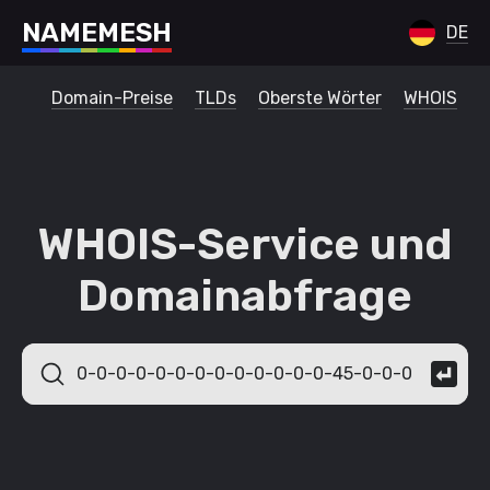
N
A
M
E
M
E
S
H
DE
Domain-Preise
TLDs
Oberste Wörter
WHOIS
WHOIS-Service und
Domainabfrage