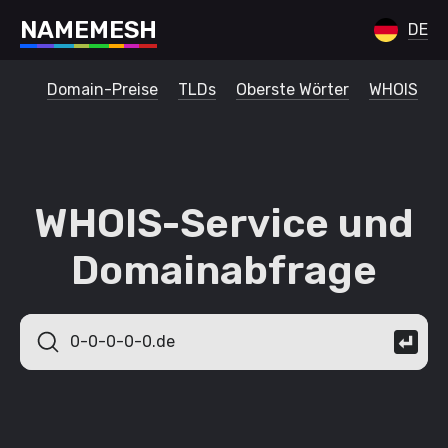
N
A
M
E
M
E
S
H
DE
Domain-Preise
TLDs
Oberste Wörter
WHOIS
WHOIS-Service und
Domainabfrage