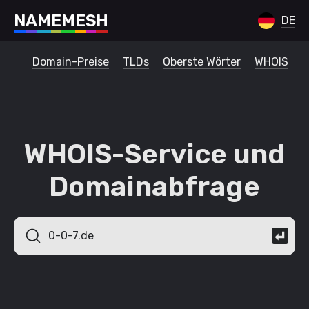
N
A
M
E
M
E
S
H
DE
Domain-Preise
TLDs
Oberste Wörter
WHOIS
WHOIS-Service und
Domainabfrage