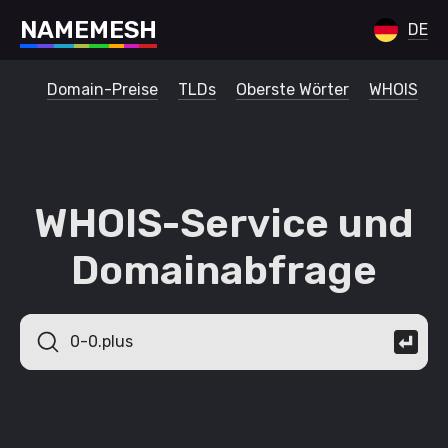
N
A
M
E
M
E
S
H
DE
Domain-Preise
TLDs
Oberste Wörter
WHOIS
WHOIS-Service und
Domainabfrage