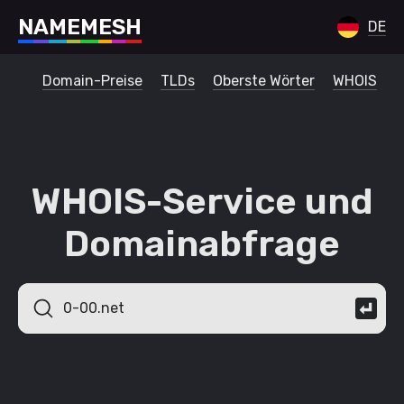
N
A
M
E
M
E
S
H
DE
Domain-Preise
TLDs
Oberste Wörter
WHOIS
WHOIS-Service und
Domainabfrage