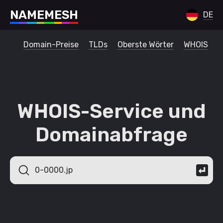
N
A
M
E
M
E
S
H
DE
Domain-Preise
TLDs
Oberste Wörter
WHOIS
WHOIS-Service und
Domainabfrage