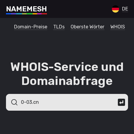
N
A
M
E
M
E
S
H
DE
Domain-Preise
TLDs
Oberste Wörter
WHOIS
WHOIS-Service und
Domainabfrage