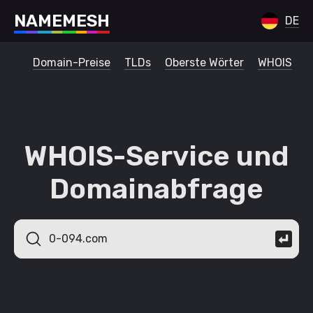
N
A
M
E
M
E
S
H
DE
Domain-Preise
TLDs
Oberste Wörter
WHOIS
WHOIS-Service und
Domainabfrage