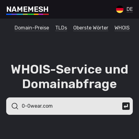
N
A
M
E
M
E
S
H
DE
Domain-Preise
TLDs
Oberste Wörter
WHOIS
WHOIS-Service und
Domainabfrage