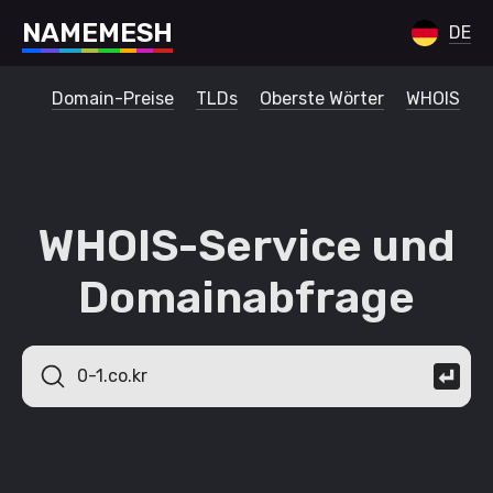
N
A
M
E
M
E
S
H
DE
Domain-Preise
TLDs
Oberste Wörter
WHOIS
WHOIS-Service und
Domainabfrage