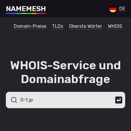
N
A
M
E
M
E
S
H
DE
Domain-Preise
TLDs
Oberste Wörter
WHOIS
WHOIS-Service und
Domainabfrage