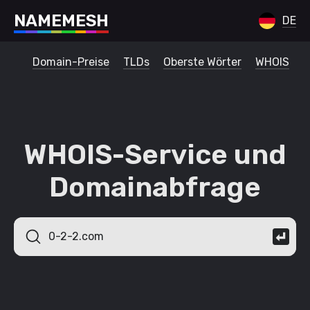
N
A
M
E
M
E
S
H
DE
Domain-Preise
TLDs
Oberste Wörter
WHOIS
WHOIS-Service und
Domainabfrage