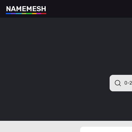
N
A
M
E
M
E
S
H