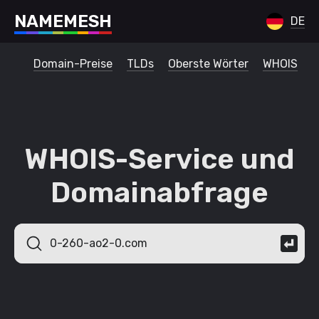
N
A
M
E
M
E
S
H
DE
Domain-Preise
TLDs
Oberste Wörter
WHOIS
WHOIS-Service und
Domainabfrage