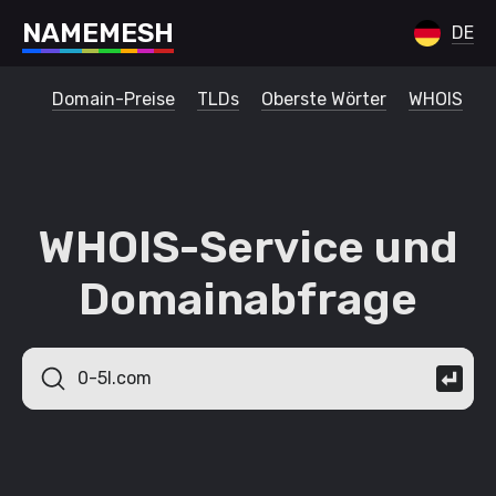
N
A
M
E
M
E
S
H
DE
Domain-Preise
TLDs
Oberste Wörter
WHOIS
WHOIS-Service und
Domainabfrage