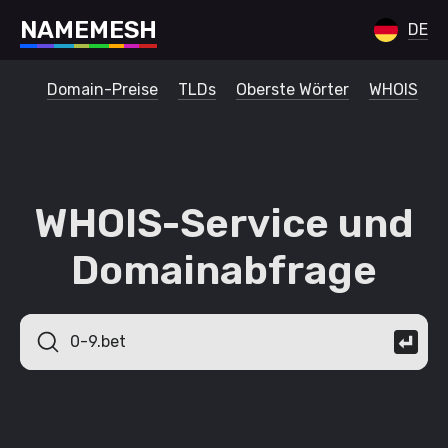
N
A
M
E
M
E
S
H
DE
Domain-Preise
TLDs
Oberste Wörter
WHOIS
WHOIS-Service und
Domainabfrage