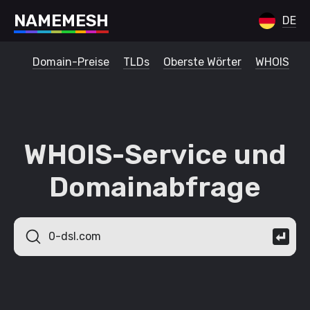
N
A
M
E
M
E
S
H
DE
Domain-Preise
TLDs
Oberste Wörter
WHOIS
WHOIS-Service und
Domainabfrage