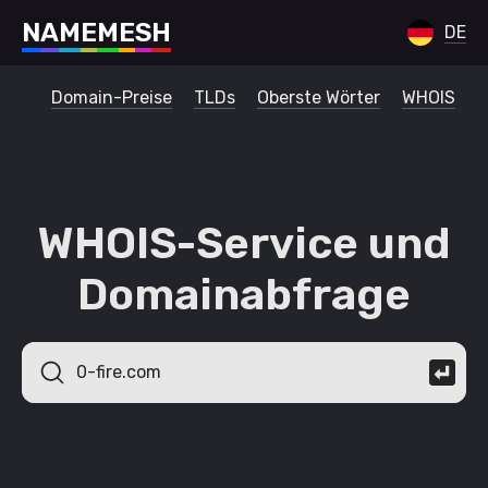
N
A
M
E
M
E
S
H
DE
Domain-Preise
TLDs
Oberste Wörter
WHOIS
WHOIS-Service und
Domainabfrage