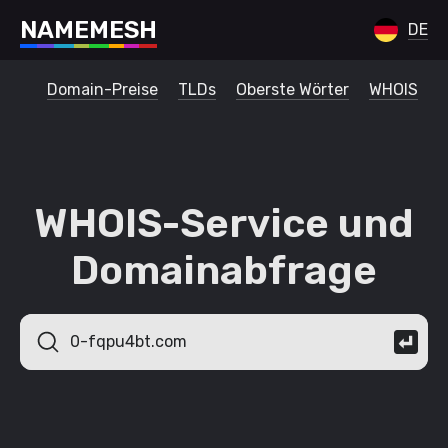
N
A
M
E
M
E
S
H
DE
Domain-Preise
TLDs
Oberste Wörter
WHOIS
WHOIS-Service und
Domainabfrage