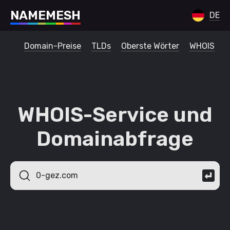
N
A
M
E
M
E
S
H
DE
Domain-Preise
TLDs
Oberste Wörter
WHOIS
WHOIS-Service und
Domainabfrage