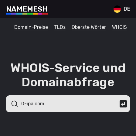
N
A
M
E
M
E
S
H
DE
Domain-Preise
TLDs
Oberste Wörter
WHOIS
WHOIS-Service und
Domainabfrage