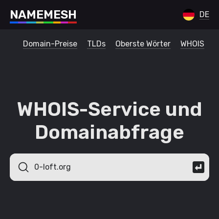
N
A
M
E
M
E
S
H
DE
Domain-Preise
TLDs
Oberste Wörter
WHOIS
WHOIS-Service und
Domainabfrage