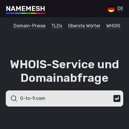
N
A
M
E
M
E
S
H
DE
Domain-Preise
TLDs
Oberste Wörter
WHOIS
WHOIS-Service und
Domainabfrage