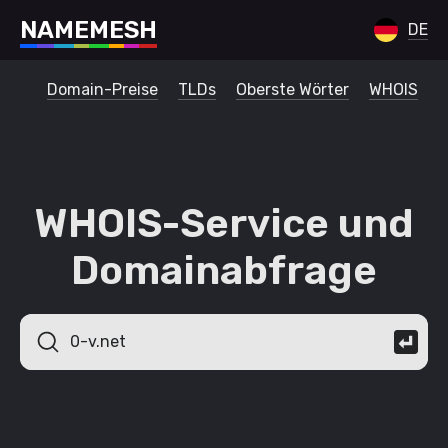
N
A
M
E
M
E
S
H
DE
Domain-Preise
TLDs
Oberste Wörter
WHOIS
WHOIS-Service und
Domainabfrage