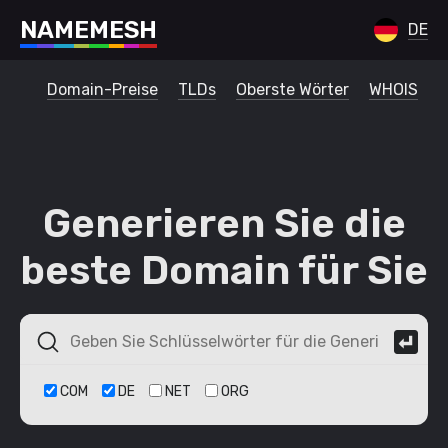
N
A
M
E
M
E
S
H
DE
Domain-Preise
TLDs
Oberste Wörter
WHOIS
Generieren Sie die
beste Domain für Sie
COM
DE
NET
ORG