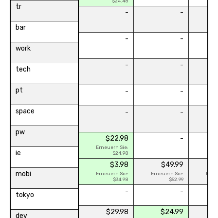
$24.48
tr
-
-
bar
-
-
work
-
-
tech
pt
-
-
space
-
-
pw
$22.98
-
Erneuern Sie:
ie
$24.98
$3.98
$49.99
mobi
Erneuern Sie:
Erneuern Sie:
Erne
$34.98
$52.99
-
-
tokyo
$29.98
$24.99
dev