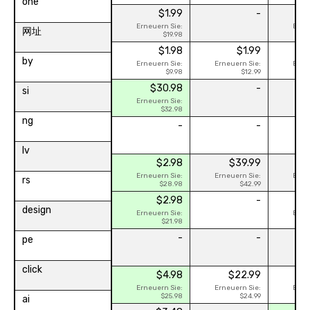
one
$1.99
-
Erneuern Sie:
Erne
网址
$19.98
$1.98
$1.99
by
Erneuern Sie:
Erneuern Sie:
Erne
$9.98
$12.99
$30.98
-
si
Erneuern Sie:
$32.98
ng
-
-
lv
$2.98
$39.99
Erneuern Sie:
Erneuern Sie:
Erne
rs
$28.98
$42.99
$2.98
-
design
Erneuern Sie:
Erne
$21.98
-
-
pe
click
$4.98
$22.99
Erneuern Sie:
Erneuern Sie:
Erne
$25.98
$24.99
ai