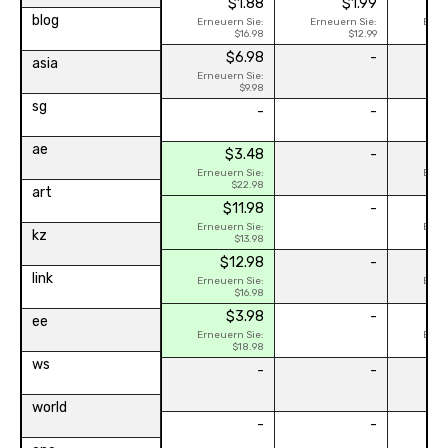
$1.88
$1.99
blog
Erneuern Sie:
Erneuern Sie:
Erne
$16.98
$12.99
$6.98
-
asia
Erneuern Sie:
$9.98
sg
-
-
ae
$3.48
-
Erneuern Sie:
Erne
$22.98
art
$11.98
-
Erneuern Sie:
Erne
kz
$13.98
$12.98
-
link
Erneuern Sie:
Erne
$16.98
$3.98
-
ee
Erneuern Sie:
Erne
$18.98
ws
-
-
world
-
-