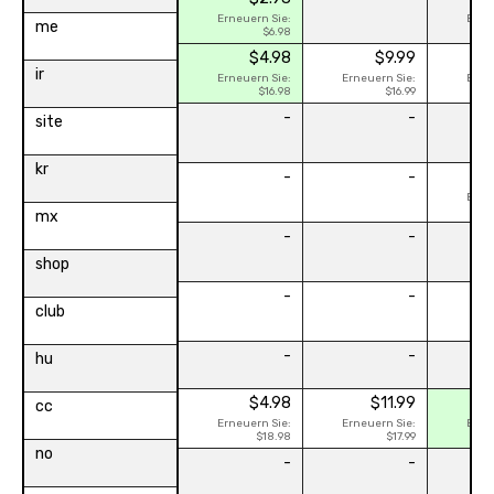
Erneuern Sie:
Erne
me
$6.98
$4.98
$9.99
ir
Erneuern Sie:
Erneuern Sie:
Erne
$16.98
$16.99
-
-
site
kr
-
-
Erne
mx
-
-
shop
-
-
club
-
-
hu
$4.98
$11.99
cc
Erneuern Sie:
Erneuern Sie:
Erne
$18.98
$17.99
no
-
-