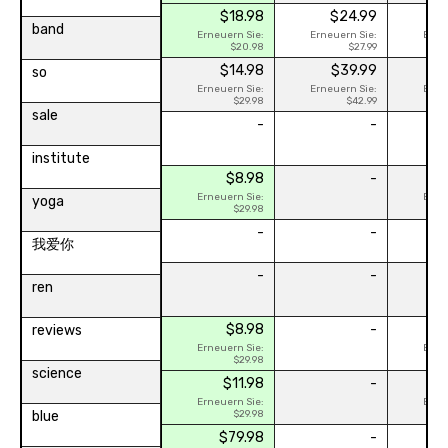
$18.98
$24.99
band
Erneuern Sie:
Erneuern Sie:
Erne
$20.98
$27.99
$14.98
$39.99
so
Erneuern Sie:
Erneuern Sie:
Erne
$29.98
$42.99
sale
-
-
institute
$8.98
-
Erneuern Sie:
Erne
yoga
$29.98
-
-
我爱你
-
-
ren
$8.98
-
reviews
Erneuern Sie:
Erne
$29.98
science
$11.98
-
Erneuern Sie:
Erne
blue
$29.98
$79.98
-