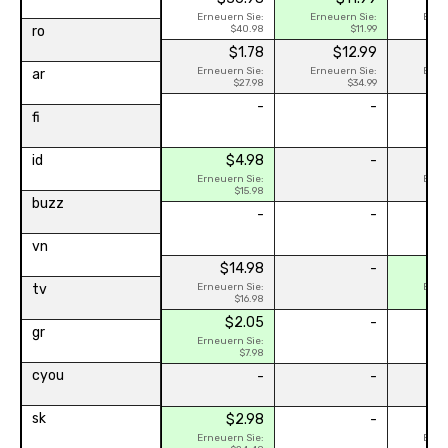
Erneuern Sie:
Erneuern Sie:
Erne
ro
$40.98
$11.99
$1.78
$12.99
Erneuern Sie:
Erneuern Sie:
Erne
ar
$27.98
$34.99
-
-
fi
id
$4.98
-
Erneuern Sie:
Erne
$15.98
buzz
-
-
vn
$14.98
-
tv
Erneuern Sie:
Erne
$16.98
$2.05
-
gr
Erneuern Sie:
$7.98
cyou
-
-
sk
$2.98
-
Erneuern Sie:
Erne