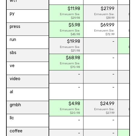
wtf
$11.98
$27.99
py
Erneuern Sie:
Erneuern Sie:
Erne
$29.98
$39.99
$5.98
$69.99
press
Erneuern Sie:
Erneuern Sie:
Erne
$45.98
$72.99
run
$19.98
-
Erneuern Sie:
Erne
$21.98
sbs
$68.98
-
Erneuern Sie:
ve
$70.98
-
-
video
-
-
al
$4.98
$24.99
gmbh
Erneuern Sie:
Erneuern Sie:
Erne
$20.98
$27.99
llc
-
-
coffee
-
-