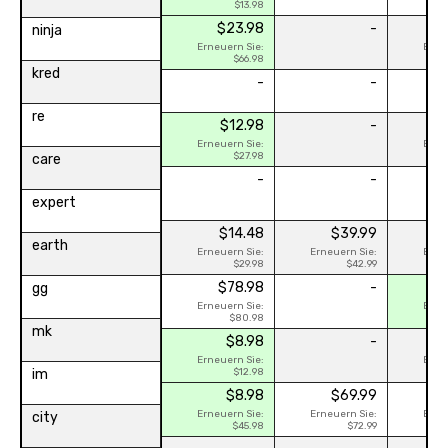
$13.98
$23.98
-
ninja
Erneuern Sie:
Erne
$66.98
kred
-
-
re
$12.98
-
Erneuern Sie:
Erne
$27.98
care
-
-
expert
$14.48
$39.99
earth
Erneuern Sie:
Erneuern Sie:
Erne
$29.98
$42.99
$78.98
-
gg
Erneuern Sie:
Erne
$80.98
mk
$8.98
-
Erneuern Sie:
Erne
im
$12.98
$8.98
$69.99
Erneuern Sie:
Erneuern Sie:
Erne
city
$45.98
$72.99