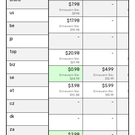
$7.98
-
Erneuern Sie:
Erne
us
$9.98
$17.98
-
be
Erneuern Sie:
$18.98
-
-
jp
top
$20.98
-
Erneuern Sie:
Erne
$21.98
biz
$0.98
$4.99
Erneuern Sie:
Erneuern Sie:
Erne
se
$24.98
$12.99
$3.98
$5.99
at
Erneuern Sie:
Erneuern Sie:
Erne
$10.48
$15.99
-
-
cz
dk
-
-
za
$2.98
-