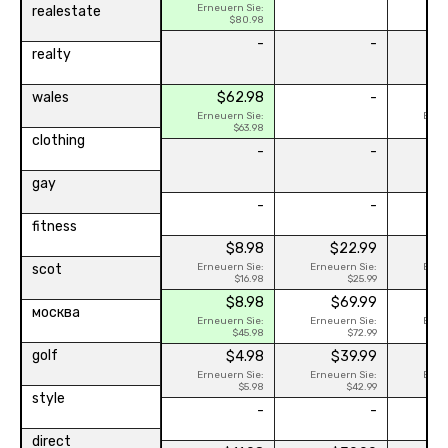
Erneuern Sie:
realestate
$80.98
-
-
realty
wales
$62.98
-
Erneuern Sie:
Erne
$63.98
clothing
-
-
gay
-
-
fitness
$8.98
$22.99
scot
Erneuern Sie:
Erneuern Sie:
Erne
$16.98
$25.99
$8.98
$69.99
москва
Erneuern Sie:
Erneuern Sie:
Erne
$45.98
$72.99
golf
$4.98
$39.99
Erneuern Sie:
Erneuern Sie:
Erne
$5.98
$42.99
style
-
-
direct