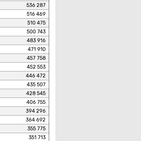
536 287
516 469
510 475
500 743
483 916
471 910
457 758
452 553
446 472
435 507
428 545
406 755
394 296
364 692
355 775
351 713