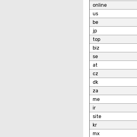
online
us
be
jp
top
biz
se
at
cz
dk
za
me
ir
site
kr
mx