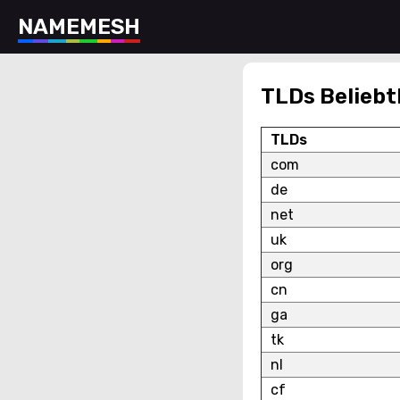
N
A
M
E
M
E
S
H
TLDs Beliebt
TLDs
com
de
net
uk
org
cn
ga
tk
nl
cf