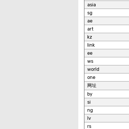
asia
sg
ae
art
kz
link
ee
ws
world
one
网址
by
si
ng
lv
rs