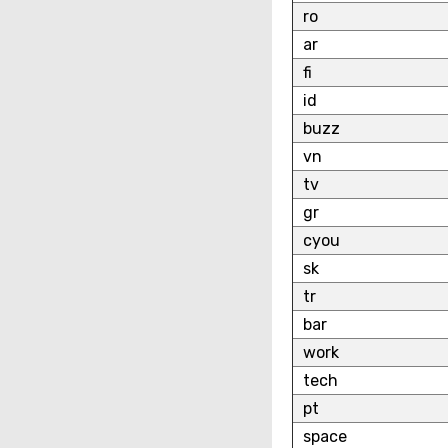
ro
ar
fi
id
buzz
vn
tv
gr
cyou
sk
tr
bar
work
tech
pt
space