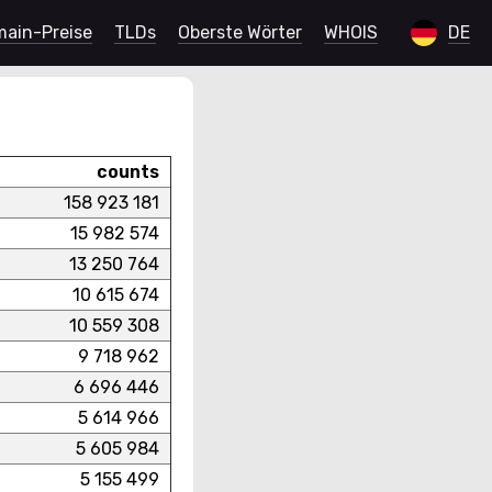
ain-Preise
TLDs
Oberste Wörter
WHOIS
DE
counts
158 923 181
15 982 574
13 250 764
10 615 674
10 559 308
9 718 962
6 696 446
5 614 966
5 605 984
5 155 499