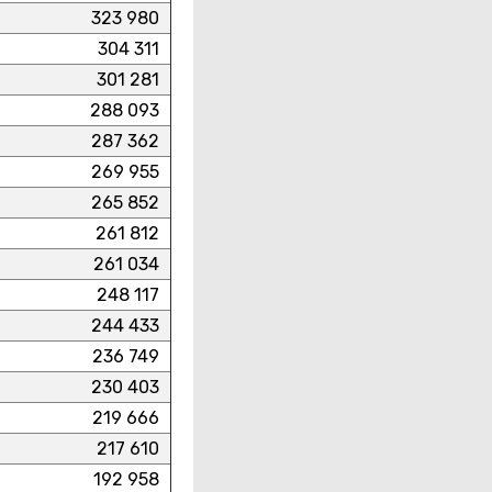
323 980
304 311
301 281
288 093
287 362
269 955
265 852
261 812
261 034
248 117
244 433
236 749
230 403
219 666
217 610
192 958