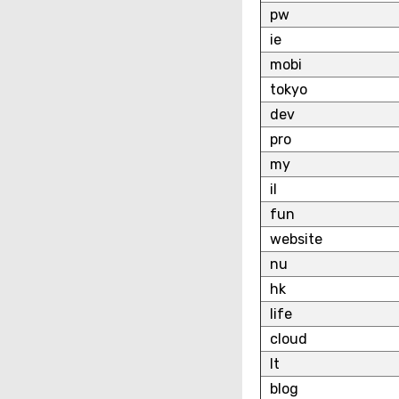
pw
ie
mobi
tokyo
dev
pro
my
il
fun
website
nu
hk
life
cloud
lt
blog