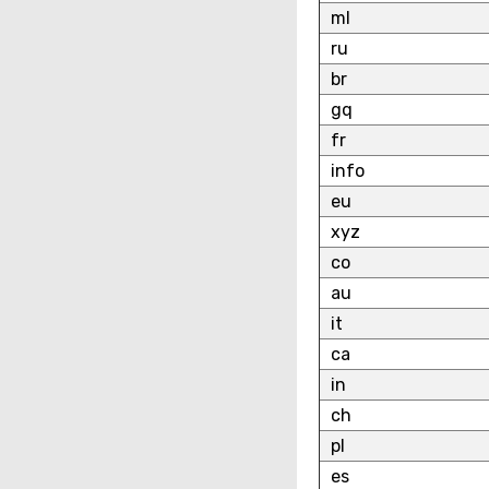
ml
ru
br
gq
fr
info
eu
xyz
co
au
it
ca
in
ch
pl
es