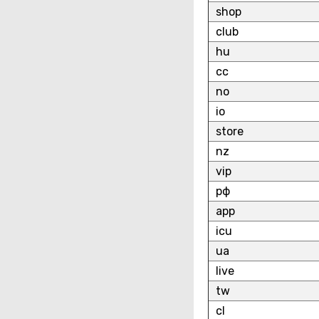
shop
club
hu
cc
no
io
store
nz
vip
рф
app
icu
ua
live
tw
cl