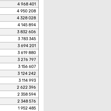
4 968 401
4 950 208
4 328 028
4 145 894
3 832 606
3 783 345
3 694 201
3 619 880
3 276 797
3 156 607
3 124 242
3 114 993
2 622 396
2 358 594
2 348 576
1 952 485