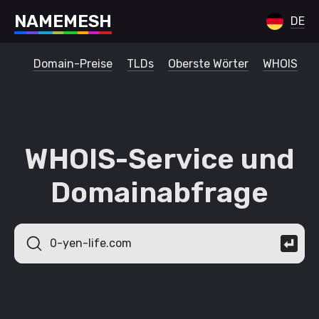
N
A
M
E
M
E
S
H
DE
Domain-Preise
TLDs
Oberste Wörter
WHOIS
WHOIS-Service und
Domainabfrage