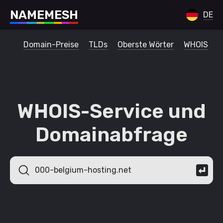
N
A
M
E
M
E
S
H
DE
Domain-Preise
TLDs
Oberste Wörter
WHOIS
WHOIS-Service und
Domainabfrage