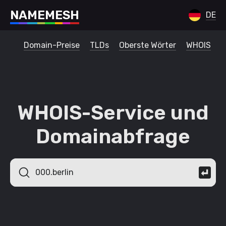
N
A
M
E
M
E
S
H
DE
Domain-Preise
TLDs
Oberste Wörter
WHOIS
WHOIS-Service und
Domainabfrage