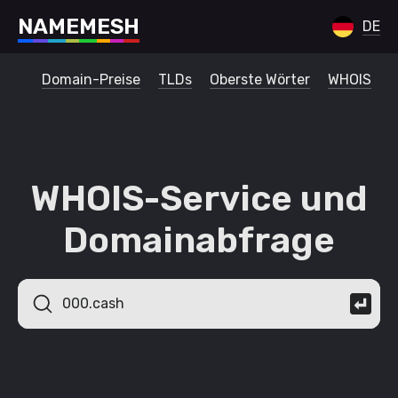
N
A
M
E
M
E
S
H
DE
Domain-Preise
TLDs
Oberste Wörter
WHOIS
WHOIS-Service und
Domainabfrage