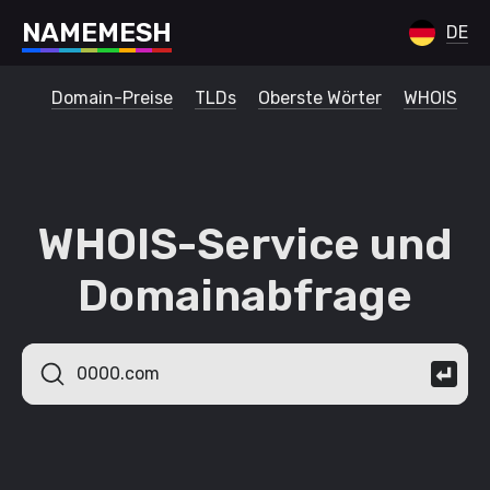
N
A
M
E
M
E
S
H
DE
Domain-Preise
TLDs
Oberste Wörter
WHOIS
WHOIS-Service und
Domainabfrage