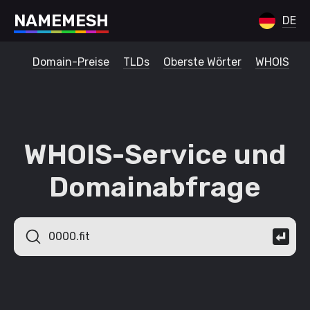
N
A
M
E
M
E
S
H
DE
Domain-Preise
TLDs
Oberste Wörter
WHOIS
WHOIS-Service und
Domainabfrage