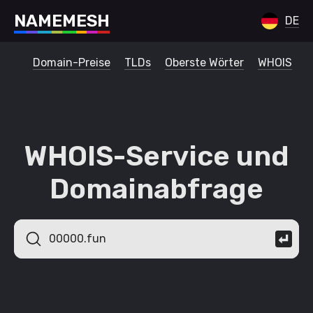
N
A
M
E
M
E
S
H
DE
Domain-Preise
TLDs
Oberste Wörter
WHOIS
WHOIS-Service und
Domainabfrage