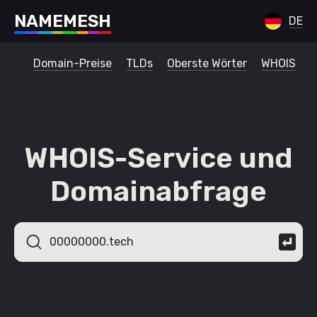
N
A
M
E
M
E
S
H
DE
Domain-Preise
TLDs
Oberste Wörter
WHOIS
WHOIS-Service und
Domainabfrage