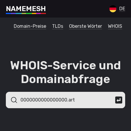
N
A
M
E
M
E
S
H
DE
Domain-Preise
TLDs
Oberste Wörter
WHOIS
WHOIS-Service und
Domainabfrage