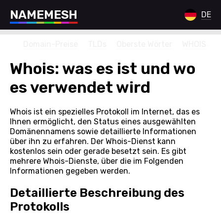
N
A
M
E
M
E
S
H
DE
Domain-Preise
TLDs
Oberste Wörter
WHOIS
Whois: was es ist und wo
es verwendet wird
Whois ist ein spezielles Protokoll im Internet, das es
Ihnen ermöglicht, den Status eines ausgewählten
Domänennamens sowie detaillierte Informationen
über ihn zu erfahren. Der Whois-Dienst kann
kostenlos sein oder gerade besetzt sein. Es gibt
mehrere Whois-Dienste, über die im Folgenden
Informationen gegeben werden.
Detaillierte Beschreibung des
Protokolls